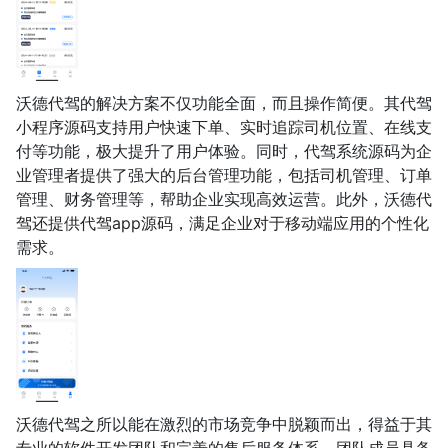
沃德代驾的解决方案不仅功能全面，而且操作简便。其代驾
小程序源码支持用户快速下单、实时追踪司机位置、在线支
付等功能，极大提升了用户体验。同时，代驾系统源码为企
业管理者提供了强大的后台管理功能，包括司机管理、订单
管理、财务管理等，帮助企业实现高效运营。此外，沃德代
驾还提供代驾app源码，满足企业对于移动端应用的个性化
需求。
沃德代驾之所以能在激烈的市场竞争中脱颖而出，得益于其