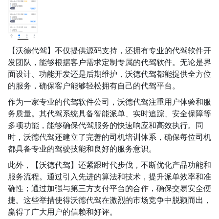
【沃德代驾】不仅提供源码支持，还拥有专业的代驾软件开
发团队，能够根据客户需求定制专属的代驾软件。无论是界
面设计、功能开发还是后期维护，沃德代驾都能提供全方位
的服务，确保客户能够轻松拥有自己的代驾平台。
作为一家专业的代驾软件公司，沃德代驾注重用户体验和服
务质量。其代驾系统具备智能派单、实时追踪、安全保障等
多项功能，能够确保代驾服务的快速响应和高效执行。同
时，沃德代驾还建立了完善的司机培训体系，确保每位司机
都具备专业的驾驶技能和良好的服务意识。
此外，【沃德代驾】还紧跟时代步伐，不断优化产品功能和
服务流程。通过引入先进的算法和技术，提升派单效率和准
确性；通过加强与第三方支付平台的合作，确保交易安全便
捷。这些举措使得沃德代驾在激烈的市场竞争中脱颖而出，
赢得了广大用户的信赖和好评。