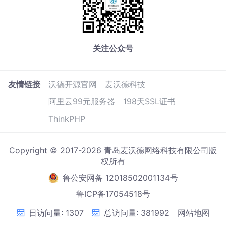
关注公众号
友情链接
沃德开源官网
麦沃德科技
阿里云99元服务器
198天SSL证书
ThinkPHP
Copyright © 2017-2026 青岛麦沃德网络科技有限公司版
权所有
鲁公安网备 12018502001134号
鲁ICP备17054518号
日访问量: 1307
总访问量: 381992
网站地图