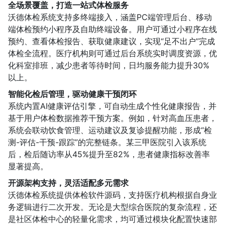
全场景覆盖，打造一站式体检服务
沃德体检系统支持多终端接入，涵盖PC端管理后台、移动
端体检预约小程序及自助终端设备。用户可通过小程序在线
预约、查看体检报告、获取健康建议，实现“足不出户”完成
体检全流程。医疗机构则可通过后台系统实时调度资源，优
化科室排班，减少患者等待时间，日均服务能力提升30%
以上。
智能化检后管理，驱动健康干预闭环
系统内置AI健康评估引擎，可自动生成个性化健康报告，并
基于用户体检数据推荐干预方案。例如，针对高血压患者，
系统会联动饮食管理、运动建议及复诊提醒功能，形成“检
测-评估-干预-跟踪”的完整链条。某三甲医院引入该系统
后，检后随访率从45%提升至82%，患者健康指标改善率
显著提高。
开源架构支持，灵活适配多元需求
沃德体检系统提供体检软件源码，支持医疗机构根据自身业
务逻辑进行二次开发。无论是大型综合医院的复杂流程，还
是社区体检中心的轻量化需求，均可通过模块化配置快速部