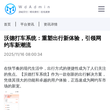
|
|
首页
平台资讯
资讯详情
沃德打车系统：重塑出行新体验，引领网
约车新潮流
2025/11/16 08:00:34
在快节奏的现代生活中，出行方式的便捷性成为了人们关注
的焦点。【沃德打车系统】作为一款创新的出行解决方案，
凭借其强大的功能和卓越的用户体验，正迅速成为网约车市
场的新宠。