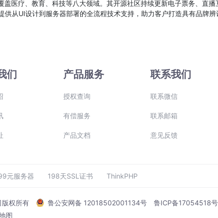
，覆盖医疗、教育、科技等八大领域。其开源社区持续更新电子票务、直播
提供从UI设计到服务器部署的全流程技术支持，助力客户打造具有品牌辨
我们
产品服务
联系我们
绍
授权查询
联系微信
讯
有偿服务
联系邮箱
址
产品文档
意见反馈
99元服务器
198天SSL证书
ThinkPHP
公司版权所有
鲁公安网备 12018502001134号
鲁ICP备17054518
地图