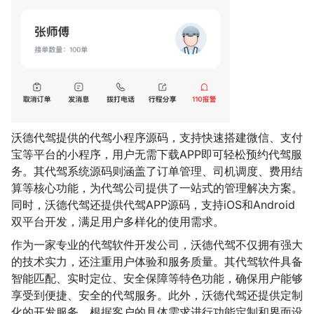
沃德代驾提供的代驾小程序源码，支持快速搭建微信、支付
宝等平台的小程序，用户无需下载APP即可轻松预约代驾服
务。其代驾系统源码则涵盖了订单管理、司机调度、费用结
算等核心功能，为代驾公司提供了一站式的管理解决方案。
同时，沃德代驾还提供代驾APP源码，支持iOS和Android
双平台开发，满足用户多样化的使用需求。
作为一家专业的代驾软件开发公司，沃德代驾不仅拥有强大
的技术实力，还注重用户体验和服务质量。其代驾软件具备
智能匹配、实时定位、安全保障等特色功能，确保用户能够
享受到便捷、安全的代驾服务。此外，沃德代驾还提供定制
化的开发服务，根据客户的具体需求进行功能定制和界面设