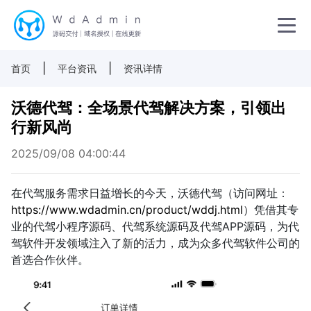
|
|
首页
平台资讯
资讯详情
沃德代驾：全场景代驾解决方案，引领出
行新风尚
2025/09/08 04:00:44
在代驾服务需求日益增长的今天，沃德代驾（访问网址：
https://www.wdadmin.cn/product/wddj.html
）凭借其专
业的代驾小程序源码、代驾系统源码及代驾APP源码，为代
驾软件开发领域注入了新的活力，成为众多代驾软件公司的
首选合作伙伴。