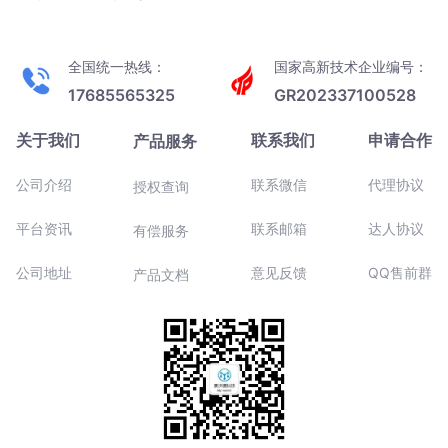
全国统一热线：
国家高新技术企业编号：
17685565325
GR202337100528
关于我们
联系我们
申请合作
产品服务
公司介绍
联系微信
代理协议
授权查询
平台资讯
联系邮箱
达人协议
有偿服务
公司地址
意见反馈
QQ售前群
产品文档