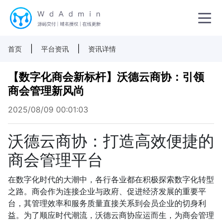
|
|
首页
平台资讯
资讯详情
【数字化商会新标杆】沃德云商协：引领
商会管理新风尚
2025/08/09 00:01:03
沃德云商协：打造高效便捷的
商会管理平台
在数字化时代的大潮中，各行各业都在积极探索数字化转型
之路。商会作为连接企业与政府、促进经济发展的重要平
台，其管理效率和服务质量直接关系到会员企业的切身利
益。为了顺应时代潮流，沃德云商协应运而生，为商会管理