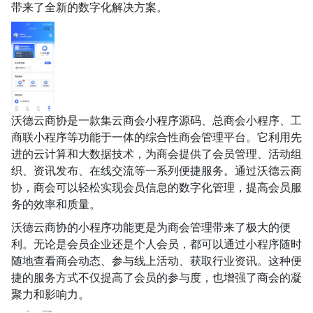
带来了全新的数字化解决方案。
沃德云商协是一款集云商会小程序源码、总商会小程序、工
商联小程序等功能于一体的综合性商会管理平台。它利用先
进的云计算和大数据技术，为商会提供了会员管理、活动组
织、资讯发布、在线交流等一系列便捷服务。通过沃德云商
协，商会可以轻松实现会员信息的数字化管理，提高会员服
务的效率和质量。
沃德云商协的小程序功能更是为商会管理带来了极大的便
利。无论是会员企业还是个人会员，都可以通过小程序随时
随地查看商会动态、参与线上活动、获取行业资讯。这种便
捷的服务方式不仅提高了会员的参与度，也增强了商会的凝
聚力和影响力。