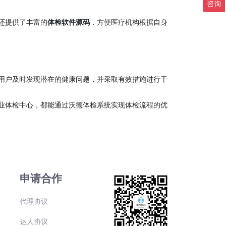
还提供了丰富的
体检软件源码
，方便医疗机构根据自身
用户及时发现潜在的健康问题，并采取有效措施进行干
业体检中心，都能通过沃德体检系统实现体检流程的优
申请合作
代理协议
达人协议