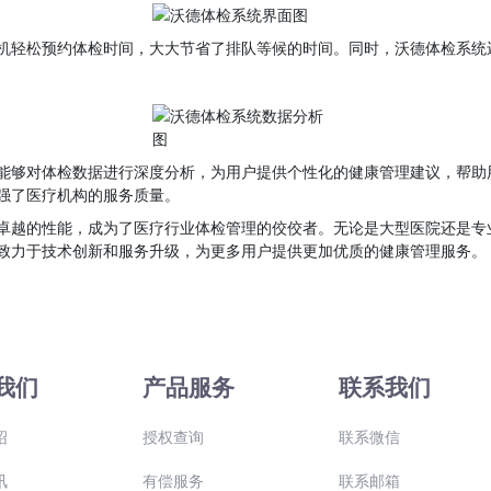
机轻松预约体检时间，大大节省了排队等候的时间。同时，沃德体检系统
能够对体检数据进行深度分析，为用户提供个性化的健康管理建议，帮助
强了医疗机构的服务质量。
卓越的性能，成为了医疗行业体检管理的佼佼者。无论是大型医院还是专
致力于技术创新和服务升级，为更多用户提供更加优质的健康管理服务。
我们
产品服务
联系我们
绍
授权查询
联系微信
讯
有偿服务
联系邮箱