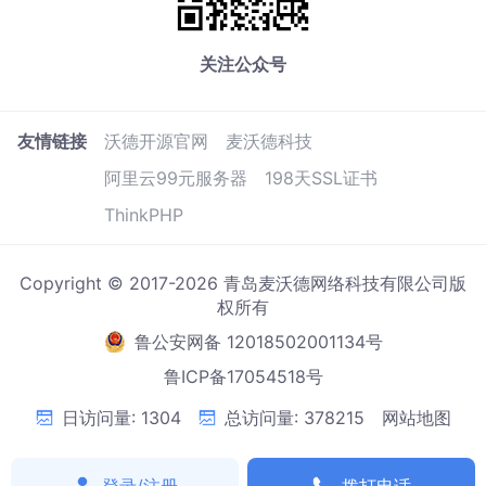
关注公众号
友情链接
沃德开源官网
麦沃德科技
阿里云99元服务器
198天SSL证书
ThinkPHP
Copyright © 2017-2026 青岛麦沃德网络科技有限公司版
权所有
鲁公安网备 12018502001134号
鲁ICP备17054518号
日访问量: 1304
总访问量: 378215
网站地图