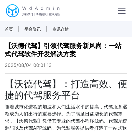
|
|
首页
平台资讯
资讯详情
【沃德代驾】引领代驾服务新风尚：一站
式代驾软件开发解决方案
2025/08/04 00:01:13
【沃德代驾】：打造高效、便
捷的代驾服务平台
随着城市化进程的加速和人们生活水平的提高，代驾服务逐
渐成为人们出行的重要选择。为了满足日益增长的代驾需
求，【沃德代驾】凭借其专业的代驾小程序源码、代驾系统
源码以及代驾APP源码，为代驾服务提供者打造了一站式软