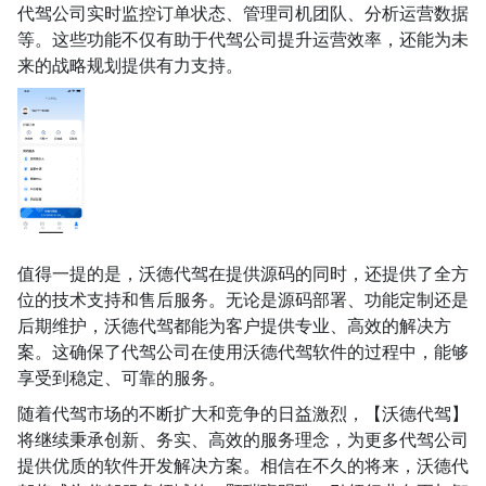
代驾公司实时监控订单状态、管理司机团队、分析运营数据
等。这些功能不仅有助于代驾公司提升运营效率，还能为未
来的战略规划提供有力支持。
值得一提的是，沃德代驾在提供源码的同时，还提供了全方
位的技术支持和售后服务。无论是源码部署、功能定制还是
后期维护，沃德代驾都能为客户提供专业、高效的解决方
案。这确保了代驾公司在使用沃德代驾软件的过程中，能够
享受到稳定、可靠的服务。
随着代驾市场的不断扩大和竞争的日益激烈，【沃德代驾】
将继续秉承创新、务实、高效的服务理念，为更多代驾公司
提供优质的软件开发解决方案。相信在不久的将来，沃德代