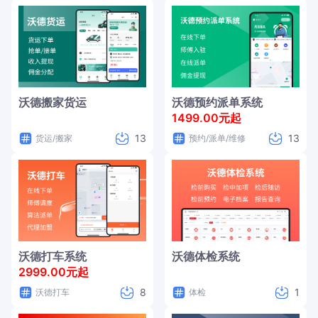
沃德搬家货运
沃德预约派单系统
1499.00元起
13
13
货运/搬家
预约/派单/维修
沃德打车系统
沃德体检系统
2999.00元起
8
1
沃德打车
体检