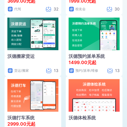
3699.00元起
1999.00元起
32
30
代驾
校友会
沃德搬家货运
沃德预约派单系统
1499.00元起
13
13
货运/搬家
预约/派单/维修
沃德打车系统
沃德体检系统
2999.00元起