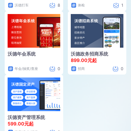
8
1
沃德打车
体检
沃德年会系统
沃德政务招商系统
899.00元起
0
0
年会/抽奖/查座
招商
沃德资产管理系统
599.00元起