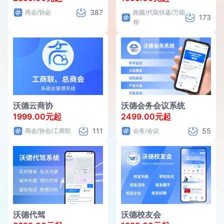
387
商会/协会
跑腿/代取快递/万能
173
帮
沃德云商协
沃德会务会议系统
1999.00元起
2499.00元起
111
55
商会/协会/工商联
会务/会议
沃德代驾
沃德校友会